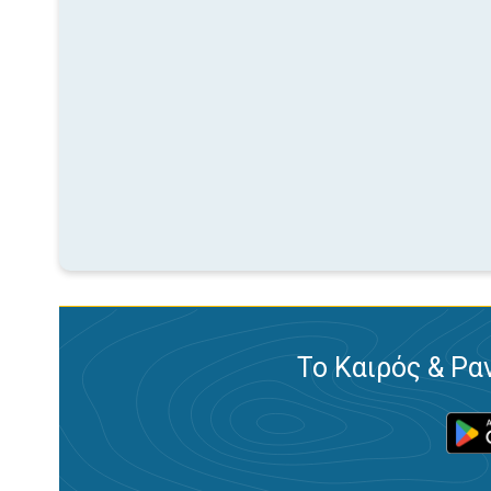
Το Καιρός & Ρα