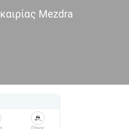
καιρίας Mezdra
α
Πάγος