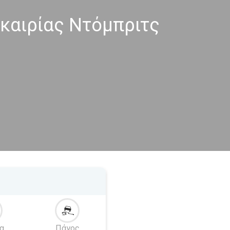
καιρίας Ντόμπριτς
α
Πάγος