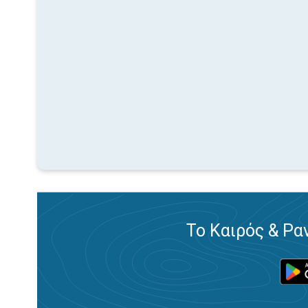
Το Καιρός & Ρα