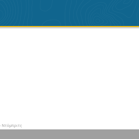
- Ντόμπριτς