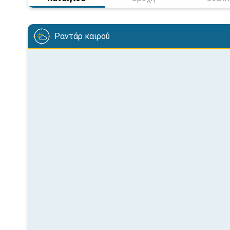
Ραντάρ καιρού