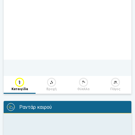
Καταιγίδα
Βροχή
Θύελλα
Πάγος
Ραντάρ καιρού