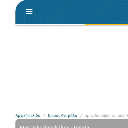
Αρχική σελίδα
/
Καιρός Οστράβα
/
προειδοποίηση καιρού -
Moravskoslezský kraj · Τσεχία