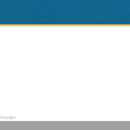
 Οστράβα