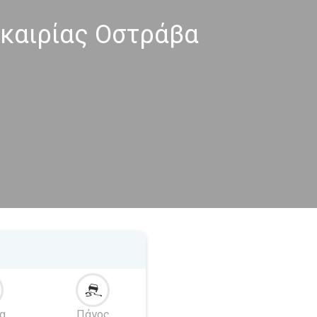
καιρίας Οστράβα
α
Πάγος