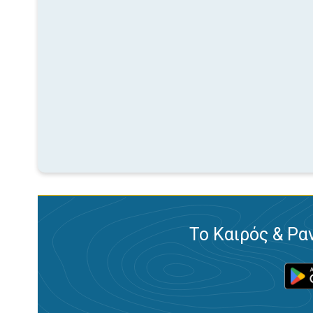
Το Καιρός & Ρα