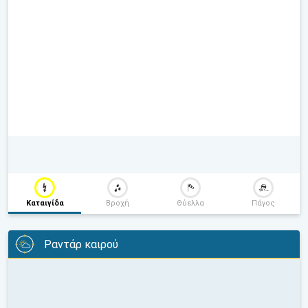
Καταιγίδα
Βροχή
Θύελλα
Πάγος
Ραντάρ καιρού