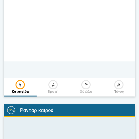
Καταιγίδα
Βροχή
Θύελλα
Πάγος
Ραντάρ καιρού