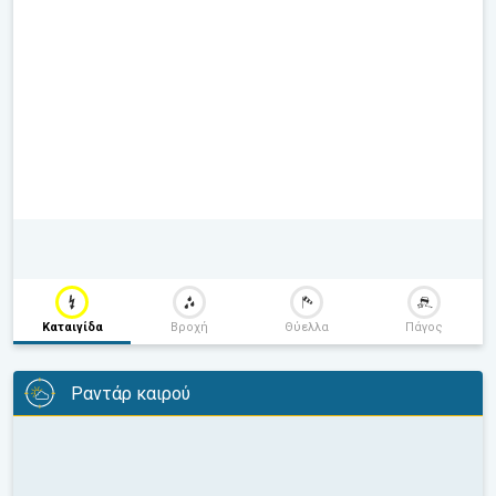
Καταιγίδα
Βροχή
Θύελλα
Πάγος
Ραντάρ καιρού