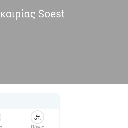
καιρίας Soest
α
Πάγος