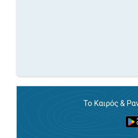
Το Καιρός & Ρα