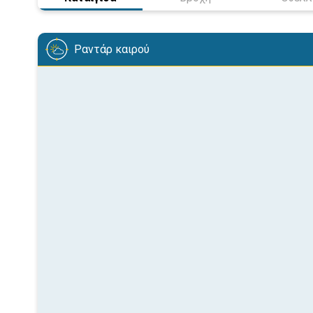
Ραντάρ καιρού