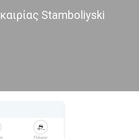
αιρίας Stamboliyski
α
Πάγος