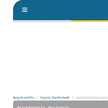
Αρχική σελίδα
/
Καιρός Stamboliyski
/
προειδοποίηση καιρού
Φιλιππούπολη · Βουλγαρία