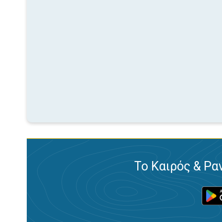
Το Καιρός & Ρα