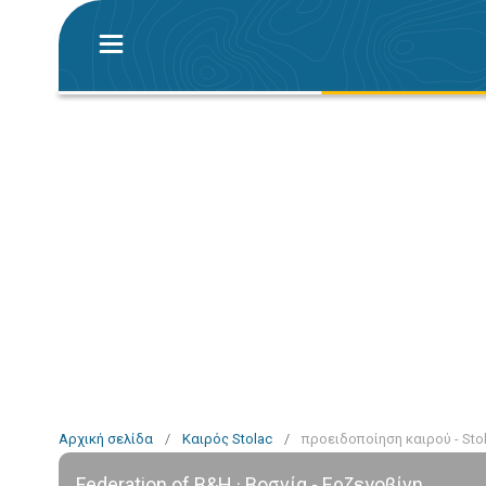
Αρχική σελίδα
/
Καιρός Stolac
/
προειδοποίηση καιρού - Sto
Federation of B&H · Βοσνία - Ερζεγοβίνη