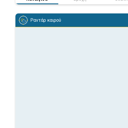
Ραντάρ καιρού