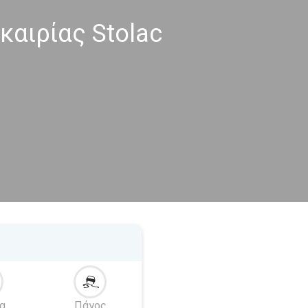
καιρίας Stolac
α
Πάγος