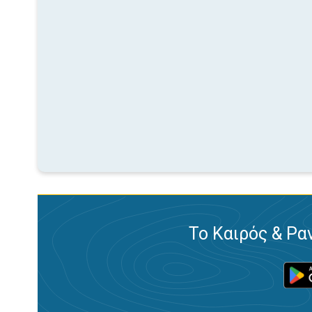
Το Καιρός & Ρα