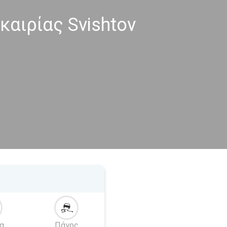
αιρίας Svishtov
α
Πάγος