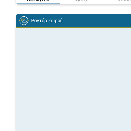
Ραντάρ καιρού