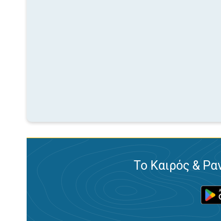
Το Καιρός & Ρα