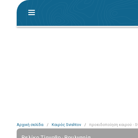
Αρχική σελίδα
/
Καιρός Svishtov
/
προειδοποίηση καιρού - S
Βελίκο Τίρνοβο · Βουλγαρία