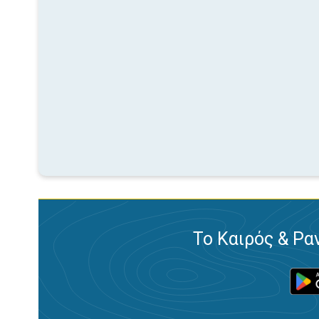
Το Καιρός & Ρα