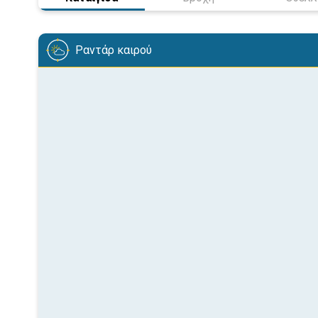
Ραντάρ καιρού