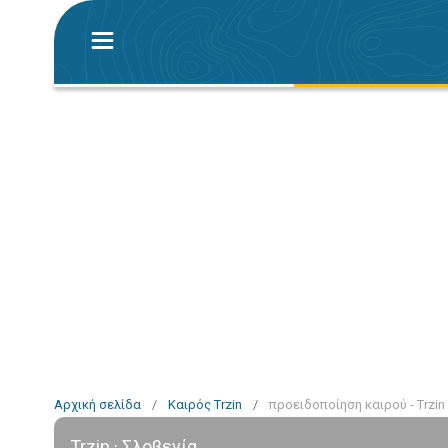
Αρχική σελίδα
/
Καιρός Trzin
/
προειδοποίηση καιρού - Trzin
Trzin · Σλοβενία