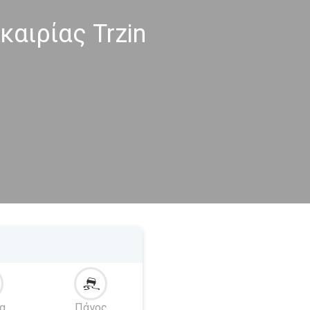
αιρίας Trzin
α
Πάγος