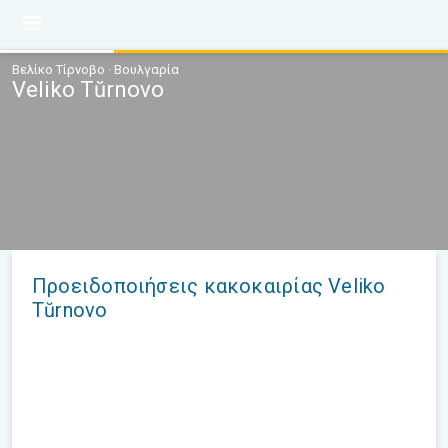
Βελίκο Τίρνοβο · Βουλγαρία
Veliko Tŭrnovo
Προειδοποιήσεις κακοκαιρίας Veliko
Tŭrnovo