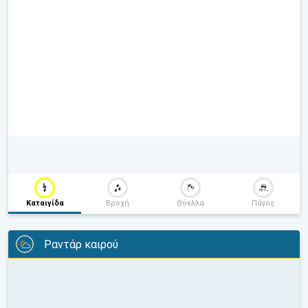
Καταιγίδα
Βροχή
Θύελλα
Πάγος
Ραντάρ καιρού