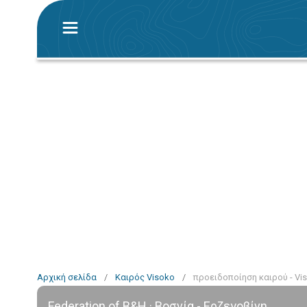
Αρχική σελίδα
/
Καιρός Visoko
/
προειδοποίηση καιρού - Vi
Federation of B&H · Βοσνία - Ερζεγοβίνη