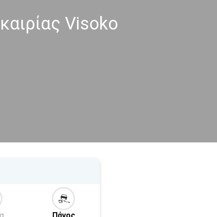
καιρίας Visoko
α
Πάγος