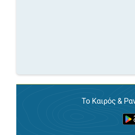
Το Καιρός & Ρα