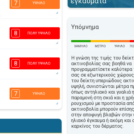
εγκαύματα
7
ΥΨΗΛΌ
Υπόμνημα
3
2
1
1
8
ΠΟΛΎ ΥΨΗΛΌ
16:00
18:00
30°
ΧΑΜΗΛΌ
ΜΈΤΡΙΟ
ΥΨΗΛΌ
ΠΟ
μέγιστη
6
Η γνώση της τιμής του δείκ
4
2
1
8
ακτινοβολίας σας βοηθά να
ΠΟΛΎ ΥΨΗΛΌ
16:00
18:00
προγραμματίσετε καλύτερα 
σας σε εξωτερικούς χώρους.
30°
του δείκτη υπεριώδους ακτι
μέγιστη
υψηλή, συνιστώνται μέτρα π
6
4
όπως αντηλιακό και γυαλιά η
2
1
7
ΥΨΗΛΌ
παραμονή στη σκιά και η χρ
16:00
18:00
ρουχισμού με προστασία απ
31°
ακτινοβολία μπορούν επίσης
μέγιστη
στην αποφυγή βλαβών στην 
5
4
ηλιακό έγκαυμα ή ακόμη και 
2
1
καρκίνος του δέρματος.
16:00
18:00