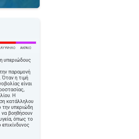
ΛΎ ΥΨΗΛΌ
ΑΚΡΑΊΟ
τη υπεριώδους
την παραμονή
 Όταν η τιμή
νοβολίας είναι
ροστασίας,
λίου. Η
ήση κατάλληλου
ό την υπεριώδη
 να βοηθήσουν
υγεία, όπως το
ο επικίνδυνος