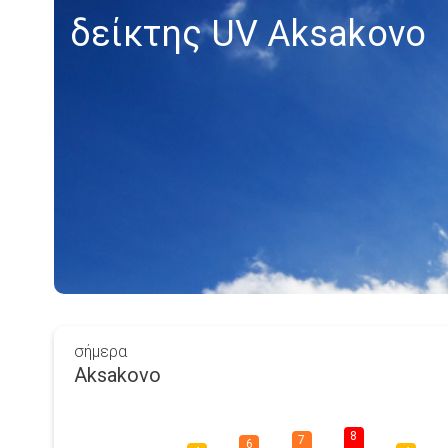
δείκτης UV Aksakovo
σήμερα
Aksakovo
8
7
6