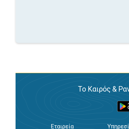
Το Καιρός & Ρα
Εταιρεία
Υπηρεσ