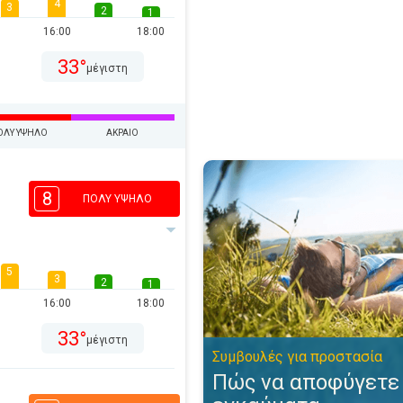
4
3
2
1
16:00
18:00
33°
μέγιστη
ΟΛΎ ΥΨΗΛΌ
ΑΚΡΑΊΟ
Πώς να αποφύγετε τα ηλιακά ε
8
ΠΟΛΎ ΥΨΗΛΌ
5
3
2
1
16:00
18:00
33°
μέγιστη
Συμβουλές για προστασία
Πώς να αποφύγετε 