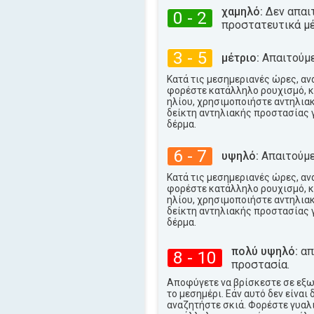
32°
χαμηλό:
Δεν απαι
μέγιστη
0 - 2
προστατευτικά μέ
3 - 5
μέτριο:
Απαιτούμε
Κατά τις μεσημεριανές ώρες, αν
φορέστε κατάλληλο ρουχισμό, κ
ηλίου, χρησιμοποιήστε αντηλια
δείκτη αντηλιακής προστασίας 
δέρμα.
6 - 7
υψηλό:
Απαιτούμε
Κατά τις μεσημεριανές ώρες, αν
φορέστε κατάλληλο ρουχισμό, κ
ηλίου, χρησιμοποιήστε αντηλια
δείκτη αντηλιακής προστασίας 
δέρμα.
πολύ υψηλό:
απα
8 - 10
προστασία.
Αποφύγετε να βρίσκεστε σε εξ
το μεσημέρι. Εάν αυτό δεν είναι 
αναζητήστε σκιά. Φορέστε γυαλι