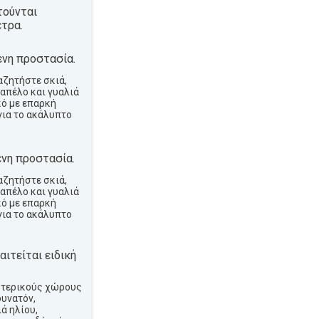
τούνται
τρα.
νη προστασία.
αζητήστε σκιά,
απέλο και γυαλιά
κό με επαρκή
για το ακάλυπτο
νη προστασία.
αζητήστε σκιά,
απέλο και γυαλιά
κό με επαρκή
για το ακάλυπτο
ιτείται ειδική
ωτερικούς χώρους
δυνατόν,
ά ηλίου,