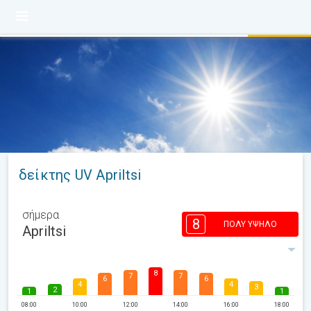
δείκτης UV Apriltsi
σήμερα
8
ΠΟΛΎ ΥΨΗΛΌ
Apriltsi
8
7
7
6
6
4
4
3
2
1
1
08:00
10:00
12:00
14:00
16:00
18:00