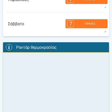
26°
6 h
06:24
20:25
μέγιστη
7
7
6
6
5
4
3
2
1
7
Σάββατο
ΥΨΗΛΌ
08:00
10:00
12:00
14:00
16:00
18:00
26°
10 h
06:25
20:24
μέγιστη
7
7
7
6
6
5
4
3
3
2
1
Ραντάρ θερμοκρασίας
08:00
10:00
12:00
14:00
16:00
18:00
26°
12 h
06:26
20:22
μέγιστη