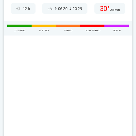
30°
12 h
06:20
20:29
μέγιστη
ΧΑΜΗΛΌ
ΜΈΤΡΙΟ
ΥΨΗΛΌ
ΠΟΛΎ ΥΨΗΛΌ
ΑΚΡΑΊΟ