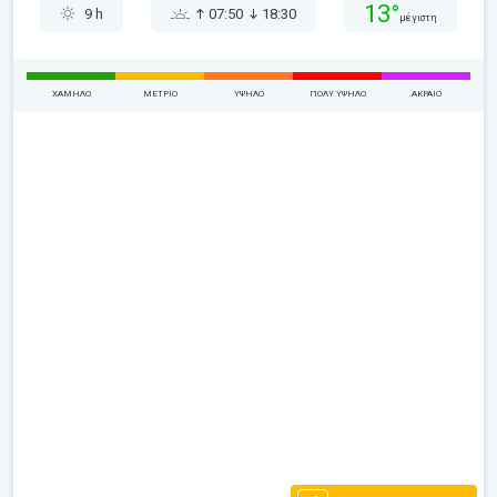
13°
9 h
07:50
18:30
μέγιστη
ΧΑΜΗΛΌ
ΜΈΤΡΙΟ
ΥΨΗΛΌ
ΠΟΛΎ ΥΨΗΛΌ
ΑΚΡΑΊΟ