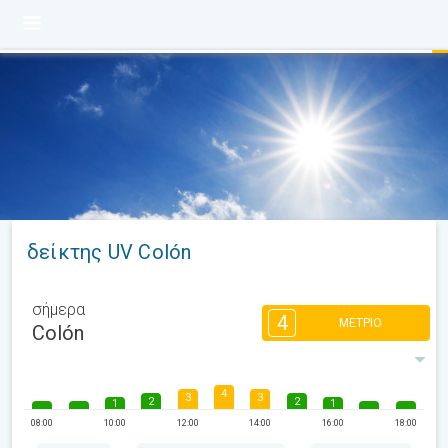
δείκτης UV Colón
σήμερα
4
ΜΈΤΡΙΟ
Colón
4
3
3
2
2
1
1
08:00
10:00
12:00
14:00
16:00
18:00