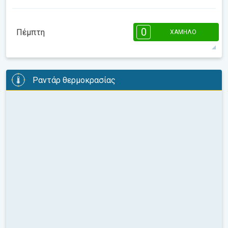
11°
8 h
07:47
18:32
μέγιστη
08:00
10:00
12:00
14:00
16:00
18:00
0
Πέμπτη
ΧΑΜΗΛΌ
8°
0 h
07:46
18:32
μέγιστη
08:00
10:00
12:00
14:00
16:00
18:00
Ραντάρ θερμοκρασίας
10°
1 h
07:45
18:33
μέγιστη