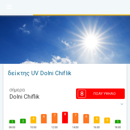
δείκτης UV Dolni Chiflik
σήμερα
8
ΠΟΛΎ ΥΨΗΛΌ
Dolni Chiflik
8
7
7
6
6
4
4
3
2
1
1
08:00
10:00
12:00
14:00
16:00
18:00