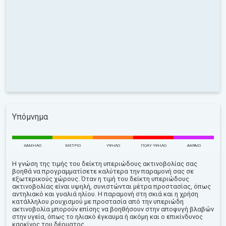
Υπόμνημα
ΧΑΜΗΛΌ
ΜΈΤΡΙΟ
ΥΨΗΛΌ
ΠΟΛΎ ΥΨΗΛΌ
ΑΚΡΑΊΟ
Η γνώση της τιμής του δείκτη υπεριώδους ακτινοβολίας σας
βοηθά να προγραμματίσετε καλύτερα την παραμονή σας σε
εξωτερικούς χώρους. Όταν η τιμή του δείκτη υπεριώδους
ακτινοβολίας είναι υψηλή, συνιστώνται μέτρα προστασίας, όπως
αντηλιακό και γυαλιά ηλίου. Η παραμονή στη σκιά και η χρήση
κατάλληλου ρουχισμού με προστασία από την υπεριώδη
ακτινοβολία μπορούν επίσης να βοηθήσουν στην αποφυγή βλαβών
στην υγεία, όπως το ηλιακό έγκαυμα ή ακόμη και ο επικίνδυνος
καρκίνος του δέρματος.