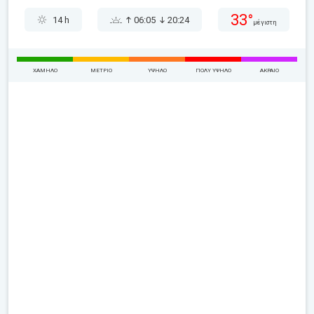
33°
14 h
06:05
20:24
μέγιστη
ΧΑΜΗΛΌ
ΜΈΤΡΙΟ
ΥΨΗΛΌ
ΠΟΛΎ ΥΨΗΛΌ
ΑΚΡΑΊΟ