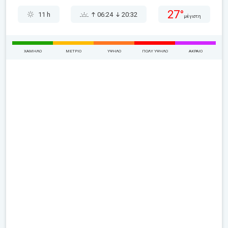
27°
11 h
06:24
20:32
μέγιστη
ΧΑΜΗΛΌ
ΜΈΤΡΙΟ
ΥΨΗΛΌ
ΠΟΛΎ ΥΨΗΛΌ
ΑΚΡΑΊΟ