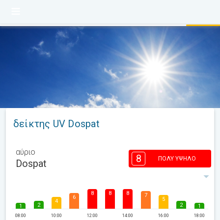
δείκτης UV Dospat
αύριο
8
ΠΟΛΎ ΥΨΗΛΌ
Dospat
8
8
8
7
6
5
4
2
2
1
1
08:00
10:00
12:00
14:00
16:00
18:00