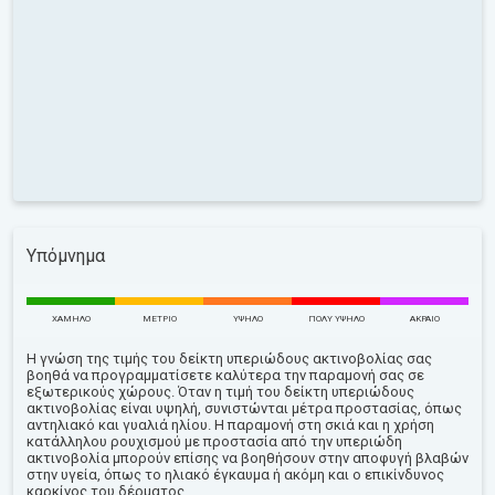
Υπόμνημα
ΧΑΜΗΛΌ
ΜΈΤΡΙΟ
ΥΨΗΛΌ
ΠΟΛΎ ΥΨΗΛΌ
ΑΚΡΑΊΟ
Η γνώση της τιμής του δείκτη υπεριώδους ακτινοβολίας σας
βοηθά να προγραμματίσετε καλύτερα την παραμονή σας σε
εξωτερικούς χώρους. Όταν η τιμή του δείκτη υπεριώδους
ακτινοβολίας είναι υψηλή, συνιστώνται μέτρα προστασίας, όπως
αντηλιακό και γυαλιά ηλίου. Η παραμονή στη σκιά και η χρήση
κατάλληλου ρουχισμού με προστασία από την υπεριώδη
ακτινοβολία μπορούν επίσης να βοηθήσουν στην αποφυγή βλαβών
στην υγεία, όπως το ηλιακό έγκαυμα ή ακόμη και ο επικίνδυνος
καρκίνος του δέρματος.