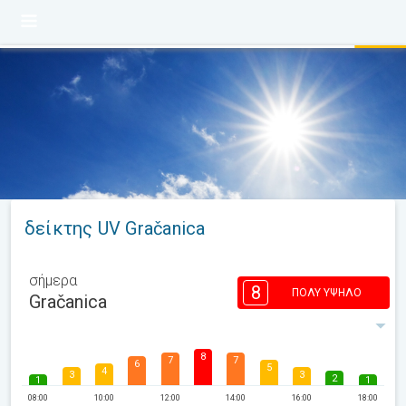
δείκτης UV Gračanica
σήμερα
8
ΠΟΛΎ ΥΨΗΛΌ
Gračanica
8
7
7
6
5
4
3
3
2
1
1
08:00
10:00
12:00
14:00
16:00
18:00