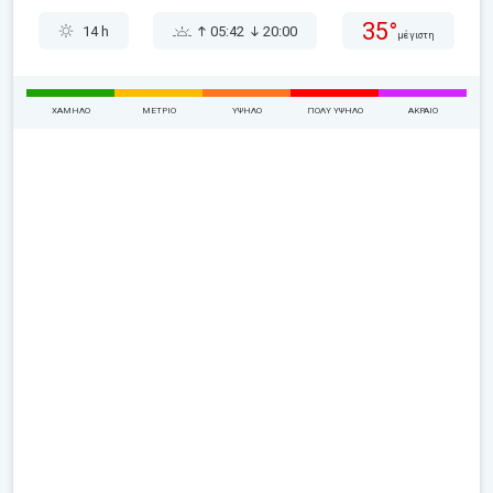
35°
14 h
05:42
20:00
μέγιστη
ΧΑΜΗΛΌ
ΜΈΤΡΙΟ
ΥΨΗΛΌ
ΠΟΛΎ ΥΨΗΛΌ
ΑΚΡΑΊΟ