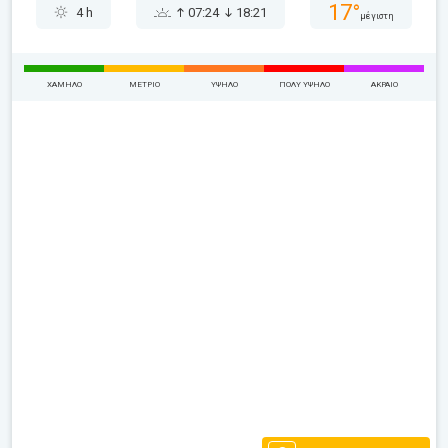
17°
4 h
07:24
18:21
μέγιστη
ΧΑΜΗΛΌ
ΜΈΤΡΙΟ
ΥΨΗΛΌ
ΠΟΛΎ ΥΨΗΛΌ
ΑΚΡΑΊΟ