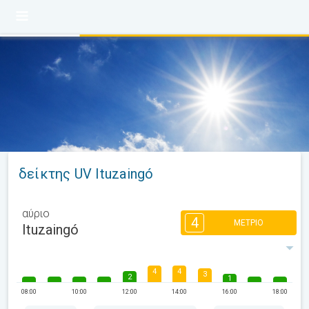
δείκτης UV Ituzaingó
αύριο
4
ΜΈΤΡΙΟ
Ituzaingó
4
4
3
2
1
08:00
10:00
12:00
14:00
16:00
18:00