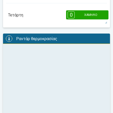
08:00
10:00
12:00
14:00
16:00
18:00
0
Τετάρτη
ΧΑΜΗΛΌ
13°
0 h
07:20
18:23
μέγιστη
08:00
10:00
12:00
14:00
16:00
18:00
Ραντάρ θερμοκρασίας
15°
0 h
07:20
18:24
μέγιστη