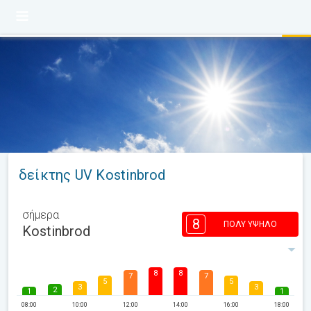
δείκτης UV Kostinbrod
σήμερα
8
ΠΟΛΎ ΥΨΗΛΌ
Kostinbrod
8
8
7
7
5
5
3
3
2
1
1
08:00
10:00
12:00
14:00
16:00
18:00