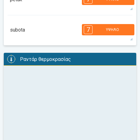
08:00
10:00
12:00
14:00
16:00
18:00
27°
9 h
06:31
20:32
μέγιστη
7
7
7
6
5
5
3
3
2
1
7
subota
ΥΨΗΛΌ
08:00
10:00
12:00
14:00
16:00
18:00
27°
10 h
06:32
20:30
μέγιστη
7
7
7
6
6
5
4
3
3
2
2
Ραντάρ θερμοκρασίας
08:00
10:00
12:00
14:00
16:00
18:00
26°
14 h
06:33
20:29
μέγιστη