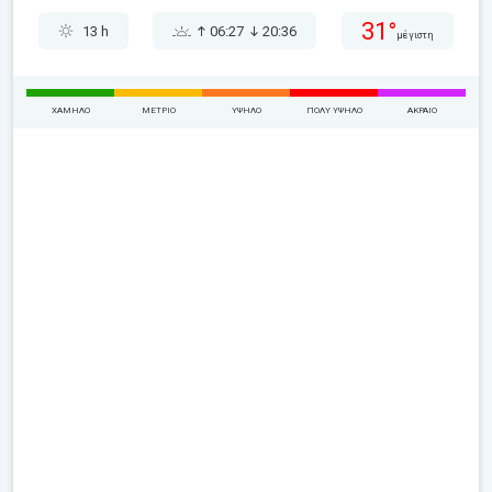
31°
13 h
06:27
20:36
μέγιστη
ΧΑΜΗΛΌ
ΜΈΤΡΙΟ
ΥΨΗΛΌ
ΠΟΛΎ ΥΨΗΛΌ
ΑΚΡΑΊΟ