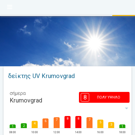
δείκτης UV Krumovgrad
σήμερα
8
ΠΟΛΎ ΥΨΗΛΌ
Krumovgrad
8
8
7
7
6
5
4
3
2
1
1
08:00
10:00
12:00
14:00
16:00
18:00