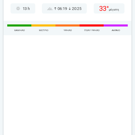
33°
13 h
06:19
20:25
μέγιστη
ΧΑΜΗΛΌ
ΜΈΤΡΙΟ
ΥΨΗΛΌ
ΠΟΛΎ ΥΨΗΛΌ
ΑΚΡΑΊΟ