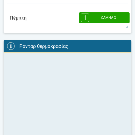
μέγιστη
08:00
10:00
12:00
14:00
16:00
18:00
1
Πέμπτη
ΧΑΜΗΛΌ
10°
0 h
07:37
18:20
μέγιστη
1
1
1
08:00
10:00
12:00
14:00
16:00
18:00
Ραντάρ θερμοκρασίας
11°
2 h
07:36
18:21
μέγιστη