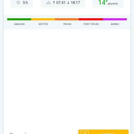
14°
5 h
07:41
18:17
μέγιστη
ΧΑΜΗΛΌ
ΜΈΤΡΙΟ
ΥΨΗΛΌ
ΠΟΛΎ ΥΨΗΛΌ
ΑΚΡΑΊΟ