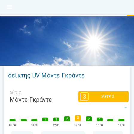
δείκτης UV Μόντε Γκράντε
αύριο
3
ΜΈΤΡΙΟ
Μόντε Γκράντε
3
2
2
1
1
1
08:00
10:00
12:00
14:00
16:00
18:00