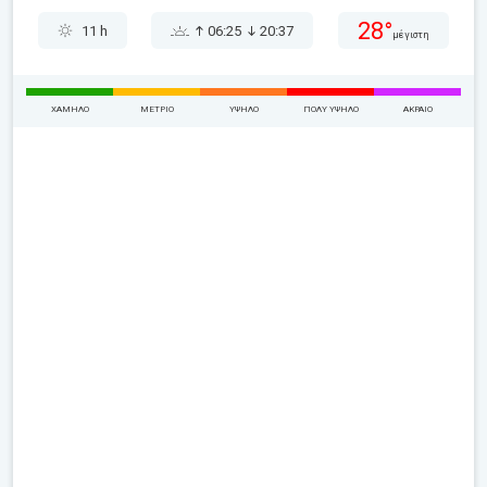
28°
11 h
06:25
20:37
μέγιστη
ΧΑΜΗΛΌ
ΜΈΤΡΙΟ
ΥΨΗΛΌ
ΠΟΛΎ ΥΨΗΛΌ
ΑΚΡΑΊΟ