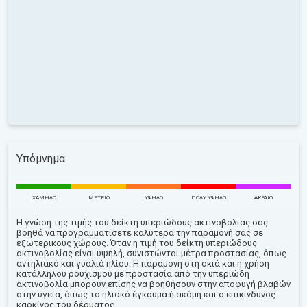
Υπόμνημα
ΧΑΜΗΛΌ
ΜΈΤΡΙΟ
ΥΨΗΛΌ
ΠΟΛΎ ΥΨΗΛΌ
ΑΚΡΑΊΟ
Η γνώση της τιμής του δείκτη υπεριώδους ακτινοβολίας σας
βοηθά να προγραμματίσετε καλύτερα την παραμονή σας σε
εξωτερικούς χώρους. Όταν η τιμή του δείκτη υπεριώδους
ακτινοβολίας είναι υψηλή, συνιστώνται μέτρα προστασίας, όπως
αντηλιακό και γυαλιά ηλίου. Η παραμονή στη σκιά και η χρήση
κατάλληλου ρουχισμού με προστασία από την υπεριώδη
ακτινοβολία μπορούν επίσης να βοηθήσουν στην αποφυγή βλαβών
στην υγεία, όπως το ηλιακό έγκαυμα ή ακόμη και ο επικίνδυνος
καρκίνος του δέρματος.