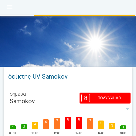
δείκτης UV Samokov
σήμερα
8
ΠΟΛΎ ΥΨΗΛΌ
Samokov
8
8
7
7
6
5
4
3
2
1
1
08:00
10:00
12:00
14:00
16:00
18:00