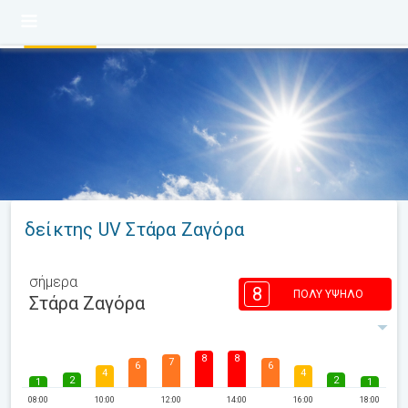
δείκτης UV Στάρα Ζαγόρα
σήμερα
8
ΠΟΛΎ ΥΨΗΛΌ
Στάρα Ζαγόρα
8
8
7
6
6
4
4
2
2
1
1
08:00
10:00
12:00
14:00
16:00
18:00