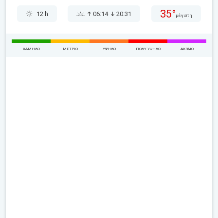
35°
12 h
06:14
20:31
μέγιστη
ΧΑΜΗΛΌ
ΜΈΤΡΙΟ
ΥΨΗΛΌ
ΠΟΛΎ ΥΨΗΛΌ
ΑΚΡΑΊΟ