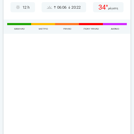
34°
12 h
06:06
20:22
μέγιστη
ΧΑΜΗΛΌ
ΜΈΤΡΙΟ
ΥΨΗΛΌ
ΠΟΛΎ ΥΨΗΛΌ
ΑΚΡΑΊΟ