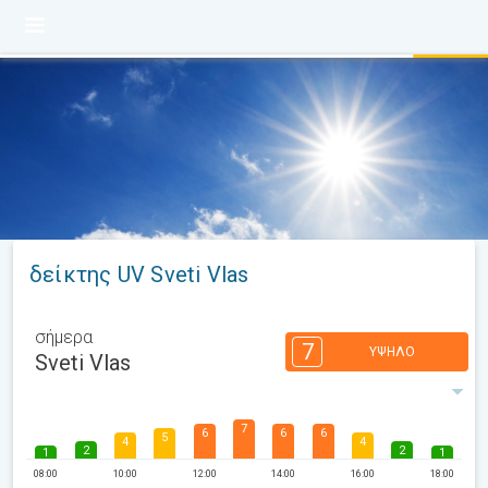
δείκτης UV Sveti Vlas
σήμερα
7
ΥΨΗΛΌ
Sveti Vlas
7
6
6
6
5
4
4
2
2
1
1
08:00
10:00
12:00
14:00
16:00
18:00