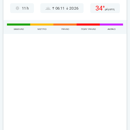
34°
11 h
06:11
20:26
μέγιστη
ΧΑΜΗΛΌ
ΜΈΤΡΙΟ
ΥΨΗΛΌ
ΠΟΛΎ ΥΨΗΛΌ
ΑΚΡΑΊΟ