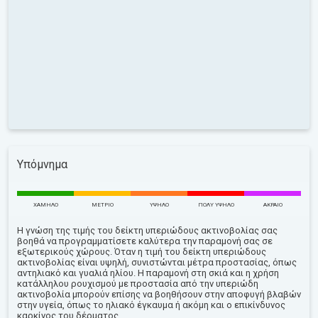
Υπόμνημα
ΧΑΜΗΛΌ
ΜΈΤΡΙΟ
ΥΨΗΛΌ
ΠΟΛΎ ΥΨΗΛΌ
ΑΚΡΑΊΟ
Η γνώση της τιμής του δείκτη υπεριώδους ακτινοβολίας σας
βοηθά να προγραμματίσετε καλύτερα την παραμονή σας σε
εξωτερικούς χώρους. Όταν η τιμή του δείκτη υπεριώδους
ακτινοβολίας είναι υψηλή, συνιστώνται μέτρα προστασίας, όπως
αντηλιακό και γυαλιά ηλίου. Η παραμονή στη σκιά και η χρήση
κατάλληλου ρουχισμού με προστασία από την υπεριώδη
ακτινοβολία μπορούν επίσης να βοηθήσουν στην αποφυγή βλαβών
στην υγεία, όπως το ηλιακό έγκαυμα ή ακόμη και ο επικίνδυνος
καρκίνος του δέρματος.