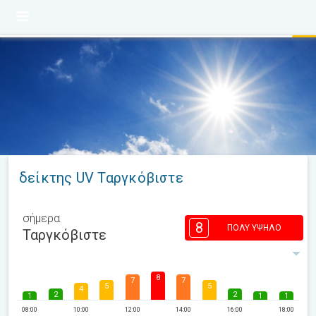
δείκτης UV Ταργκόβιστε
σήμερα
8
ΠΟΛΎ ΥΨΗΛΌ
Ταργκόβιστε
8
7
7
5
5
4
2
2
1
1
1
08:00
10:00
12:00
14:00
16:00
18:00