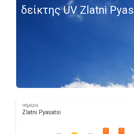
δείκτης UV Zlatni Pyas
σήμερα
Zlatni Pyasatsi
7
7