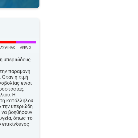
ΛΎ ΥΨΗΛΌ
ΑΚΡΑΊΟ
τη υπεριώδους
την παραμονή
 Όταν η τιμή
νοβολίας είναι
ροστασίας,
λίου. Η
ήση κατάλληλου
ό την υπεριώδη
 να βοηθήσουν
υγεία, όπως το
ο επικίνδυνος