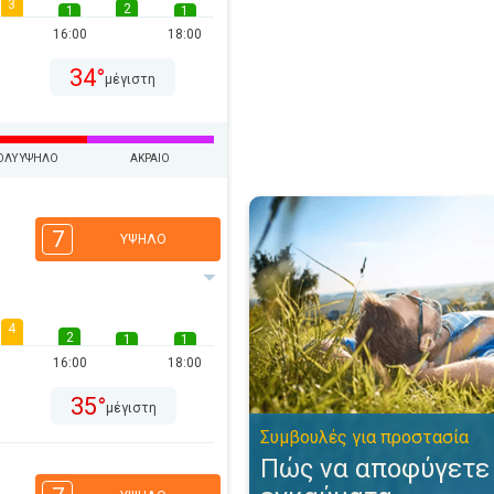
3
2
1
1
16:00
18:00
34°
μέγιστη
ΟΛΎ ΥΨΗΛΌ
ΑΚΡΑΊΟ
Πώς να αποφύγετε τα ηλιακά ε
7
ΥΨΗΛΌ
4
2
1
1
16:00
18:00
35°
μέγιστη
Συμβουλές για προστασία
Πώς να αποφύγετε 