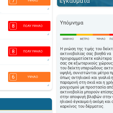
εγκαύματα
7
ΥΨΗΛΌ
Υπόμνημα
3
2
1
1
8
ΠΟΛΎ ΥΨΗΛΌ
16:00
18:00
32°
μέγιστη
ΧΑΜΗΛΌ
ΜΈΤΡΙΟ
ΥΨΗΛΌ
ΠΟ
6
4
Η γνώση της τιμής του δείκ
2
1
8
ΠΟΛΎ ΥΨΗΛΌ
ακτινοβολίας σας βοηθά να
16:00
18:00
προγραμματίσετε καλύτερα 
σας σε εξωτερικούς χώρους.
32°
μέγιστη
του δείκτη υπεριώδους ακτι
6
υψηλή, συνιστώνται μέτρα π
4
2
1
6
όπως αντηλιακό και γυαλιά η
ΥΨΗΛΌ
16:00
18:00
παραμονή στη σκιά και η χρ
ρουχισμού με προστασία απ
32°
μέγιστη
ακτινοβολία μπορούν επίσης
5
στην αποφυγή βλαβών στην 
4
2
1
ηλιακό έγκαυμα ή ακόμη και 
16:00
18:00
καρκίνος του δέρματος.