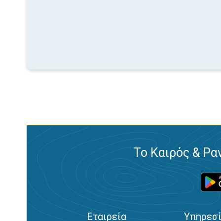
Το Καιρός & Ρα
Εταιρεία
Υπηρεσ