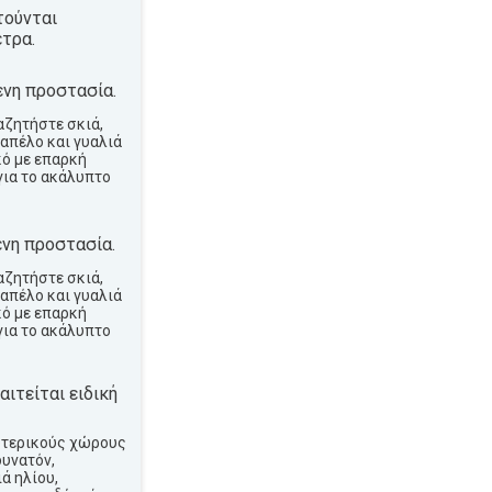
τούνται
τρα.
νη προστασία.
αζητήστε σκιά,
απέλο και γυαλιά
κό με επαρκή
για το ακάλυπτο
νη προστασία.
αζητήστε σκιά,
απέλο και γυαλιά
κό με επαρκή
για το ακάλυπτο
ιτείται ειδική
ωτερικούς χώρους
δυνατόν,
ά ηλίου,