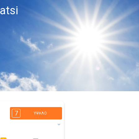
atsi
7
ΥΨΗΛΌ