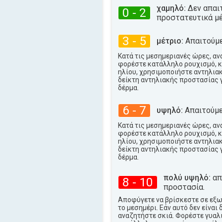
33°
μέγιστη
χαμηλό:
Δεν απαι
0 - 2
προστατευτικά μέ
3 - 5
μέτριο:
Απαιτούμε
Κατά τις μεσημεριανές ώρες, αν
φορέστε κατάλληλο ρουχισμό, κ
ηλίου, χρησιμοποιήστε αντηλια
δείκτη αντηλιακής προστασίας 
δέρμα.
6 - 7
υψηλό:
Απαιτούμε
Κατά τις μεσημεριανές ώρες, αν
φορέστε κατάλληλο ρουχισμό, κ
ηλίου, χρησιμοποιήστε αντηλια
δείκτη αντηλιακής προστασίας 
δέρμα.
πολύ υψηλό:
απα
8 - 10
προστασία.
Αποφύγετε να βρίσκεστε σε εξ
το μεσημέρι. Εάν αυτό δεν είναι 
αναζητήστε σκιά. Φορέστε γυαλι