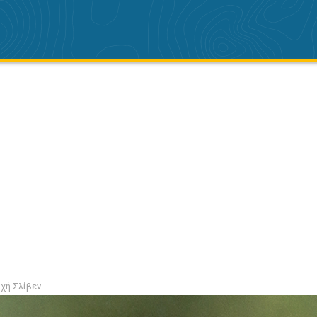
οχή Σλίβεν