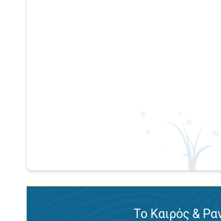
Το Καιρός & Ρα