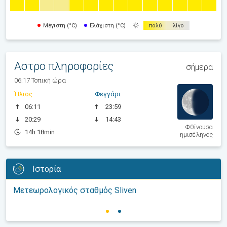
Μέγιστη (°C)
Ελάχιστη (°C)
πολύ
λίγο
Αστρο πληροφορίες
σήμερα
06:17 Τοπική ώρα
Ήλιος
Φεγγάρι
06:11
23:59
20:29
14:43
Φθίνουσα
14h 18min
ημισέληνος
Ιστορία
Μετεωρολογικός σταθμός Sliven