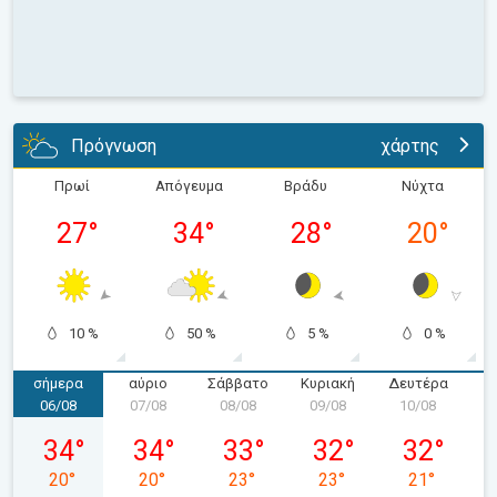
Πρόγνωση
χάρτης
Πρωί
Απόγευμα
Βράδυ
Νύχτα
27
°
34
°
28
°
20
°
10 %
50 %
5 %
0 %
σήμερα
αύριο
Σάββατο
Κυριακή
Δευτέρα
Τ
06/08
07/08
08/08
09/08
10/08
1
Πέμπτη 06/08
Παρασκευή 07/08
Σάββατο 08/08
Κυριακή 09/08
Δευτέρα 10
34
°
34
°
33
°
32
°
32
°
20
°
20
°
23
°
23
°
21
°