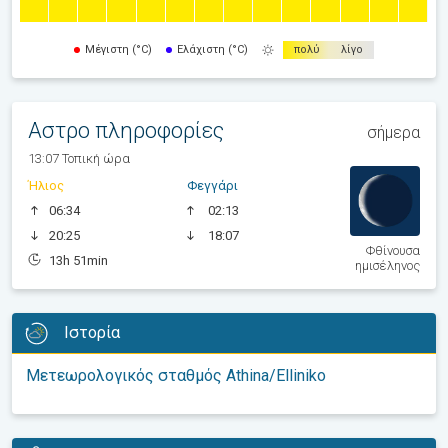
Μέγιστη (°C)
Ελάχιστη (°C)
πολύ
λίγο
Αστρο πληροφορίες
σήμερα
13:07 Τοπική ώρα
Ήλιος
Φεγγάρι
06:34
02:13
20:25
18:07
Φθίνουσα
13h 51min
ημισέληνος
Ιστορία
Μετεωρολογικός σταθμός Athina/Elliniko