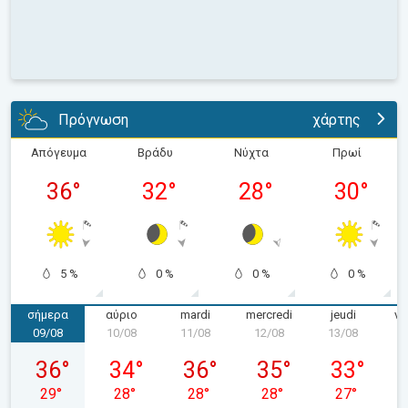
Πρόγνωση
χάρτης
Απόγευμα
Βράδυ
Νύχτα
Πρωί
36
°
32
°
28
°
30
°
5 %
0 %
0 %
0 %
σήμερα
αύριο
mardi
mercredi
jeudi
ve
09/08
10/08
11/08
12/08
13/08
1
dimanche 09/08
lundi 10/08
mardi 11/08
mercredi 12/08
jeudi 13/08
36
°
34
°
36
°
35
°
33
°
29
°
28
°
28
°
28
°
27
°