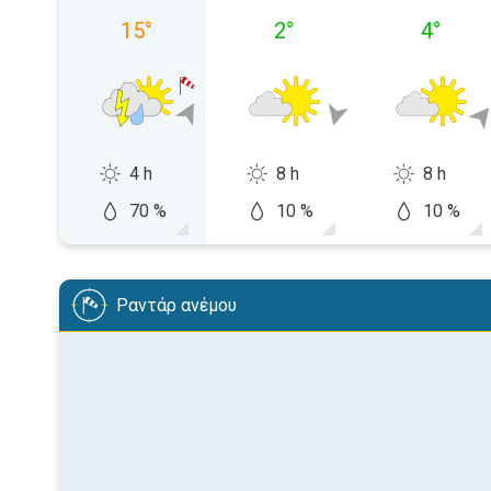
15
°
2
°
4
°
4 h
8 h
8 h
70 %
10 %
10 %
Ραντάρ ανέμου