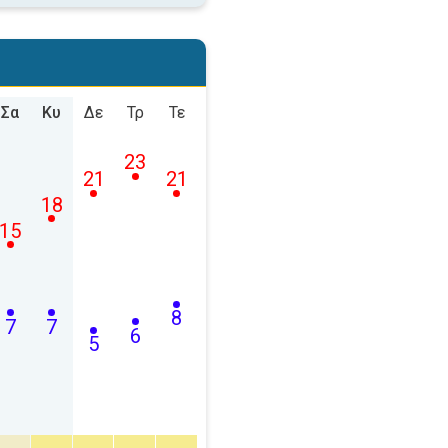
Σα
Κυ
Δε
Τρ
Τε
23
21
21
18
15
8
7
7
6
5