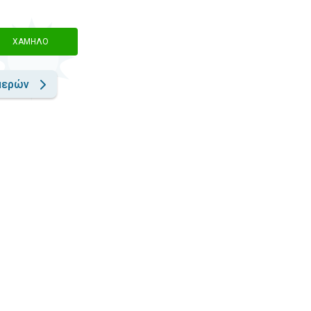
ΧΑΜΗΛΌ
μερών