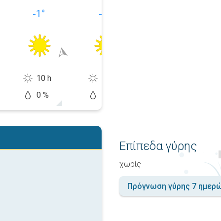
-1
°
-1
°
2
°
10 h
10 h
7 h
0 %
10 %
20 %
Επίπεδα γύρης
χωρίς
Πρόγνωση γύρης 7 ημερ