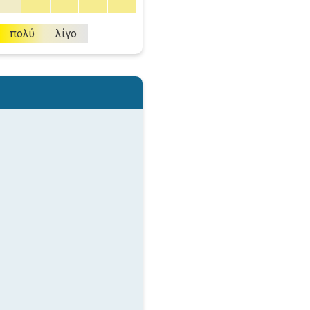
πολύ
λίγο