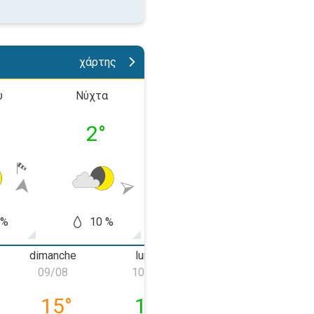
χάρτης
υ
Νύχτα
Πρωί
Απόγε
°
2
°
4
°
16
 %
10 %
10 %
5
dimanche
lundi
mardi
09/08
10/08
11/08
08/08
dimanche 09/08
lundi 10/08
mardi 11/08
15
°
13
°
12
°