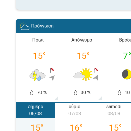
Πρόγνωση
Πρωί
Απόγευμα
Βράδ
15
°
15
°
7
70 %
30 %
10
σήμερα
αύριο
samedi
06/08
07/08
08/08
jeudi 06/08
vendredi 07/08
samedi 
15
°
16
°
15
°