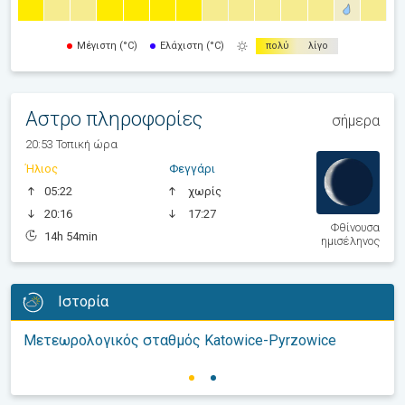
Μέγιστη (°C)
Ελάχιστη (°C)
πολύ
λίγο
Αστρο πληροφορίες
σήμερα
20:53 Τοπική ώρα
Ήλιος
Φεγγάρι
05:22
χωρίς
20:16
17:27
Φθίνουσα
14h 54min
ημισέληνος
Ιστορία
Μετεωρολογικός σταθμός Katowice-Pyrzowice