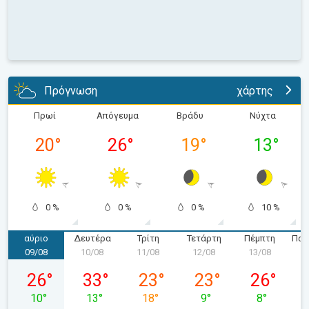
Πρόγνωση
χάρτης
Πρωί
Απόγευμα
Βράδυ
Νύχτα
20
°
26
°
19
°
13
°
0 %
0 %
0 %
10 %
αύριο
Δευτέρα
Τρίτη
Τετάρτη
Πέμπτη
Παρ
09/08
10/08
11/08
12/08
13/08
1
Κυριακή 09/08
Δευτέρα 10/08
Τρίτη 11/08
Τετάρτη 12/08
Πέμπτη 13/
26
°
33
°
23
°
23
°
26
°
10
°
13
°
18
°
9
°
8
°