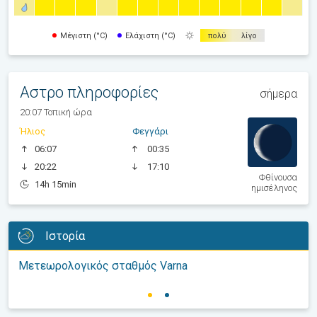
Μέγιστη (°C)
Ελάχιστη (°C)
πολύ
λίγο
Αστρο πληροφορίες
σήμερα
20:07 Τοπική ώρα
Ήλιος
Φεγγάρι
06:07
00:35
20:22
17:10
Φθίνουσα
14h 15min
ημισέληνος
Ιστορία
Μετεωρολογικός σταθμός Varna