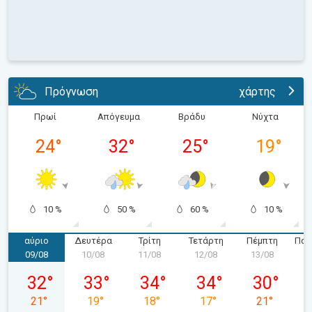
Πρόγνωση
χάρτης
Πρωί
Απόγευμα
Βράδυ
Νύχτα
24
°
32
°
25
°
19
°
10 %
50 %
60 %
10 %
αύριο
Δευτέρα
Τρίτη
Τετάρτη
Πέμπτη
Παρ
09/08
10/08
11/08
12/08
13/08
1
Κυριακή 09/08
Δευτέρα 10/08
Τρίτη 11/08
Τετάρτη 12/08
Πέμπτη 13/
32
°
33
°
34
°
34
°
30
°
21
°
19
°
18
°
17
°
21
°