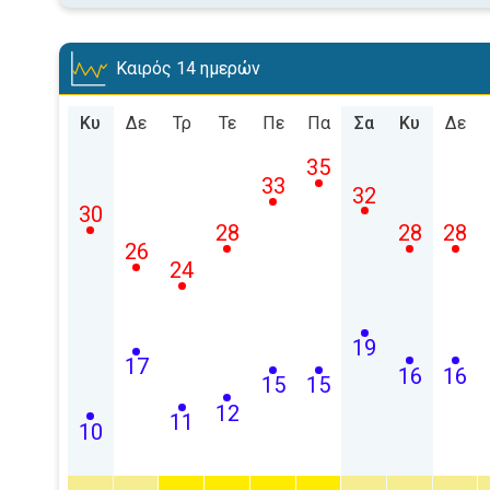
Καιρός 14 ημερών
Κυ
Δε
Τρ
Τε
Πε
Πα
Σα
Κυ
Δε
35
33
32
30
28
28
28
26
24
19
17
16
16
15
15
12
11
10