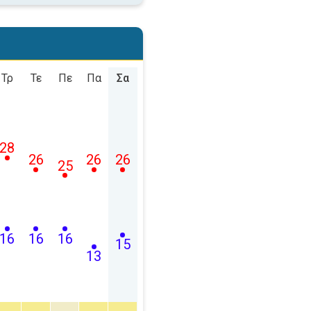
Τρ
Τε
Πε
Πα
Σα
28
26
26
26
25
16
16
16
15
13