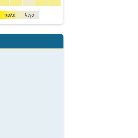
πολύ
λίγο