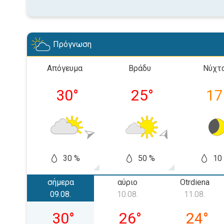
Πρόγνωση
Απόγευμα
Βράδυ
Νύχτ
30
°
25
°
17
30 %
50 %
10
σήμερα
αύριο
Otrdiena
09.08.
10.08.
11.08.
svētdiena, 09.08.
pirmdiena, 10.08.
otrdiena
30
°
26
°
24
°