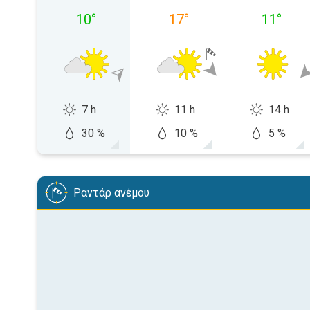
10
°
17
°
11
°
7 h
11 h
14 h
30 %
10 %
5 %
Ραντάρ ανέμου