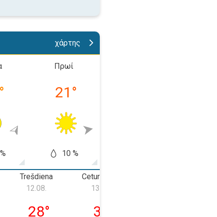
χάρτης
α
Πρωί
Απόγευμα
Βράδ
°
21
°
26
°
20
 %
10 %
10 %
5
Trešdiena
Ceturtdiena
Piektdiena
12.08.
13.08.
14.08.
, 11.08.
trešdiena, 12.08.
ceturtdiena, 13.08.
piektdiena, 14.
28
°
33
°
35
°