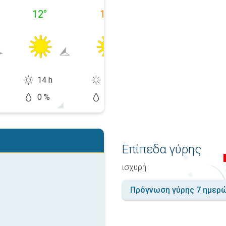
12
°
15
°
15
°
14 h
14 h
14 h
0 %
0 %
10 %
Επίπεδα γύρης
ισχυρή
Πρόγνωση γύρης 7 ημερ