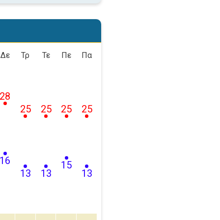
Δε
Τρ
Τε
Πε
Πα
28
25
25
25
25
16
15
13
13
13