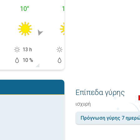
10
°
10
°
14
°
13 h
15 h
14 h
10 %
0 %
10 %
Επίπεδα γύρης
ισχυρή
Πρόγνωση γύρης 7 ημερ