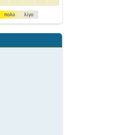
πολύ
λίγο