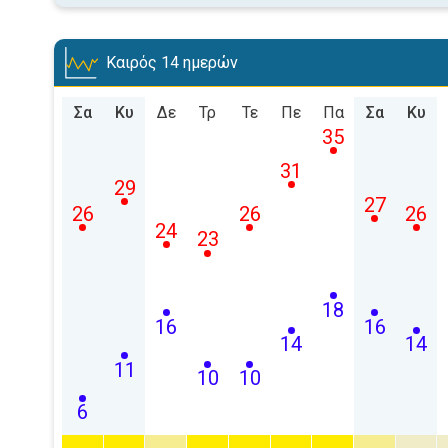
Καιρός 14 ημερών
Σα
Κυ
Δε
Τρ
Τε
Πε
Πα
Σα
Κυ
35
31
29
27
26
26
26
24
23
18
16
16
14
14
11
10
10
6