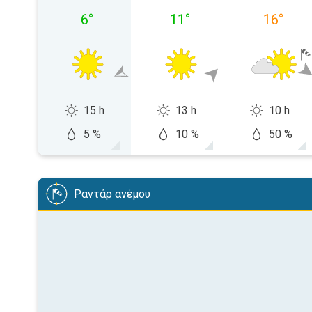
6
°
11
°
16
°
15 h
13 h
10 h
5 %
10 %
50 %
Ραντάρ ανέμου