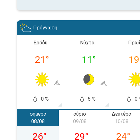
Πρόγνωση
Βράδυ
Νύχτα
Πρω
21
°
11
°
19
0 %
5 %
0 
σήμερα
αύριο
Δευτέρα
08/08
09/08
10/08
Σάββατο 08/08
Κυριακή 09/08
Δευτέρα
26
°
29
°
24
°