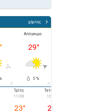
χάρτης
ί
Απόγευμα
Βράδυ
Νύχτ
°
29
°
23
°
16
%
5 %
10 %
10
Τρίτη
Τετάρτη
Πέμπτη
Π
11/08
12/08
13/08
 10/08
Τρίτη 11/08
Τετάρτη 12/08
Πέμπτη 13/08
23
°
26
°
31
°