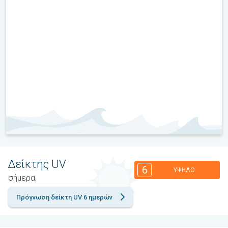
Δείκτης UV
6
ΥΨΗΛΌ
σήμερα
Πρόγνωση δείκτη UV 6 ημερών