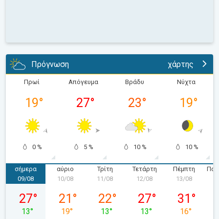
Πρόγνωση
χάρτης
Πρωί
Απόγευμα
Βράδυ
Νύχτα
19
°
27
°
23
°
19
°
0 %
5 %
10 %
10 %
σήμερα
αύριο
Τρίτη
Τετάρτη
Πέμπτη
Παρ
09/08
10/08
11/08
12/08
13/08
1
Κυριακή 09/08
Δευτέρα 10/08
Τρίτη 11/08
Τετάρτη 12/08
Πέμπτη 13/
27
°
21
°
22
°
27
°
31
°
13
°
19
°
13
°
13
°
16
°