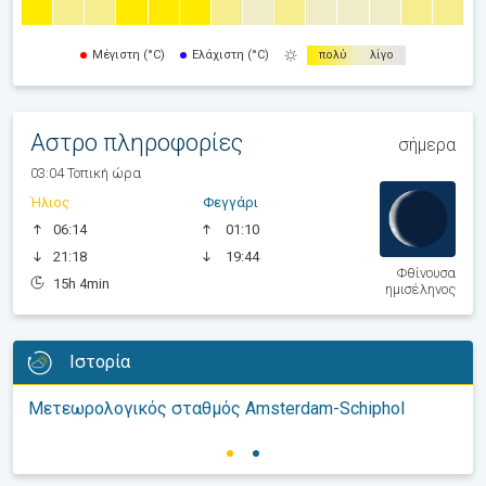
Μέγιστη (°C)
Ελάχιστη (°C)
πολύ
λίγο
Αστρο πληροφορίες
σήμερα
03:04 Τοπική ώρα
Ήλιος
Φεγγάρι
06:14
01:10
21:18
19:44
Φθίνουσα
15h 4min
ημισέληνος
Ιστορία
Μετεωρολογικός σταθμός Amsterdam-Schiphol