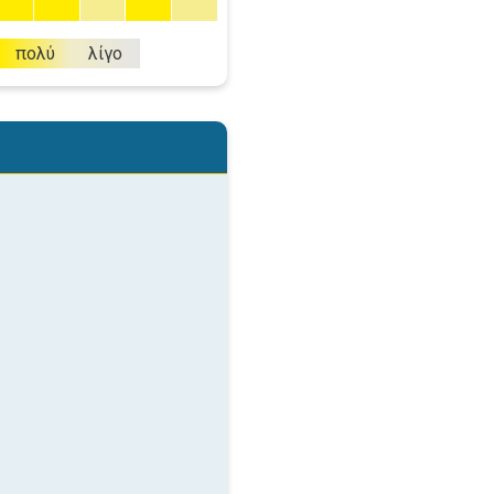
πολύ
λίγο