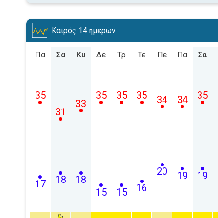
Καιρός 14 ημερών
Πα
Σα
Κυ
Δε
Τρ
Τε
Πε
Πα
Σα
35
35
35
35
35
34
34
33
31
20
19
19
18
18
17
16
15
15