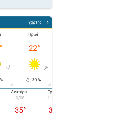
χάρτης
α
Πρωί
Απόγευμα
Βράδ
°
22
°
31
°
23
 %
30 %
60 %
50
Δευτέρα
Τρίτη
Τετάρτη
10/08
11/08
12/08
 09/08
Δευτέρα 10/08
Τρίτη 11/08
Τετάρτη 12/0
35
°
35
°
35
°