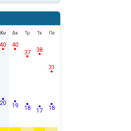
Κυ
Δε
Τρ
Τε
Πε
40
40
38
37
31
20
19
18
18
17