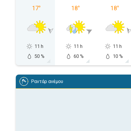
17
°
18
°
18
°
11 h
11 h
11 h
50 %
60 %
10 %
Ραντάρ ανέμου