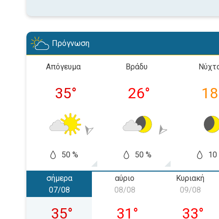
Πρόγνωση
Απόγευμα
Βράδυ
Νύχτ
35
°
26
°
18
50 %
50 %
10
σήμερα
αύριο
Κυριακή
07/08
08/08
09/08
Παρασκευή 07/08
Σάββατο 08/08
Κυριακή
35
°
31
°
33
°