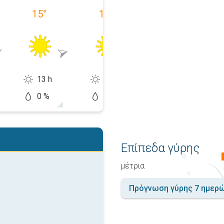
15
°
15
°
16
°
13 h
13 h
12 h
0 %
0 %
20 %
Επίπεδα γύρης
μέτρια
Πρόγνωση γύρης 7 ημερ