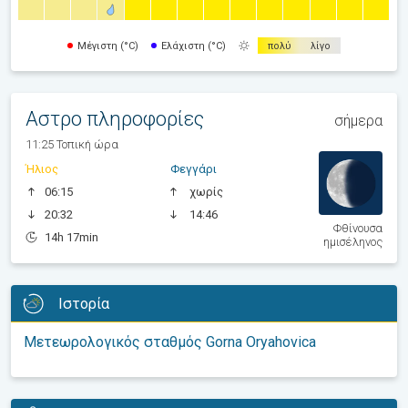
Μέγιστη (°C)
Ελάχιστη (°C)
πολύ
λίγο
Αστρο πληροφορίες
σήμερα
11:25 Τοπική ώρα
Ήλιος
Φεγγάρι
06:15
χωρίς
20:32
14:46
Φθίνουσα
14h 17min
ημισέληνος
Ιστορία
Μετεωρολογικός σταθμός Gorna Oryahovica