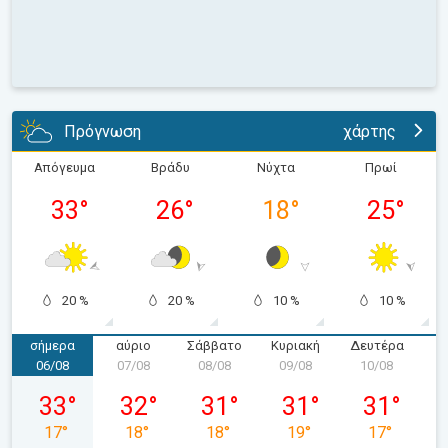
Πρόγνωση
χάρτης
Απόγευμα
Βράδυ
Νύχτα
Πρωί
33
°
26
°
18
°
25
°
20 %
20 %
10 %
10 %
σήμερα
αύριο
Σάββατο
Κυριακή
Δευτέρα
Τ
06/08
07/08
08/08
09/08
10/08
1
Πέμπτη 06/08
Παρασκευή 07/08
Σάββατο 08/08
Κυριακή 09/08
Δευτέρα 10
33
°
32
°
31
°
31
°
31
°
17
°
18
°
18
°
19
°
17
°