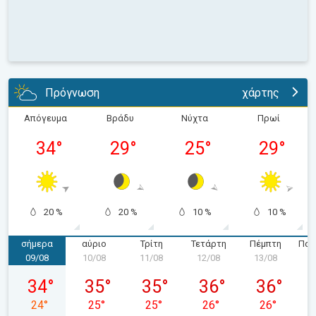
Πρόγνωση
χάρτης
Απόγευμα
Βράδυ
Νύχτα
Πρωί
34
°
29
°
25
°
29
°
20 %
20 %
10 %
10 %
σήμερα
αύριο
Τρίτη
Τετάρτη
Πέμπτη
Παρ
09/08
10/08
11/08
12/08
13/08
1
Κυριακή 09/08
Δευτέρα 10/08
Τρίτη 11/08
Τετάρτη 12/08
Πέμπτη 13/
34
°
35
°
35
°
36
°
36
°
24
°
25
°
25
°
26
°
26
°