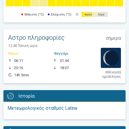
Μέγιστη (°C)
Ελάχιστη (°C)
πολύ
λίγο
Αστρο πληροφορίες
σήμερα
12:46 Τοπική ώρα
Ήλιος
Φεγγάρι
06:11
01:44
20:16
18:07
Φθίνουσα
14h 5min
ημισέληνος
Ιστορία
Μετεωρολογικός σταθμός Latina