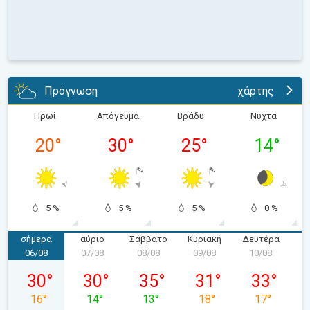
Πρόγνωση
χάρτης
Πρωί
Απόγευμα
Βράδυ
Νύχτα
20
°
30
°
25
°
14
°
5 %
5 %
5 %
0 %
σήμερα
αύριο
Σάββατο
Κυριακή
Δευτέρα
Τ
06/08
07/08
08/08
09/08
10/08
1
Πέμπτη 06/08
Παρασκευή 07/08
Σάββατο 08/08
Κυριακή 09/08
Δευτέρα 10
30
°
30
°
35
°
31
°
33
°
16
°
14
°
13
°
18
°
17
°