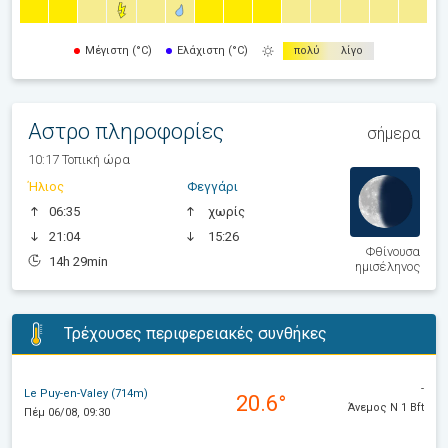
Μέγιστη (°C)
Ελάχιστη (°C)
πολύ
λίγο
Αστρο πληροφορίες
σήμερα
10:17 Τοπική ώρα
Ήλιος
Φεγγάρι
06:35
χωρίς
21:04
15:26
Φθίνουσα
14h 29min
ημισέληνος
Τρέχουσες περιφερειακές συνθήκες
-
Le Puy-en-Valey (714m)
20.6°
Άνεμος Ν 1 Bft
Πέμ 06/08, 09:30