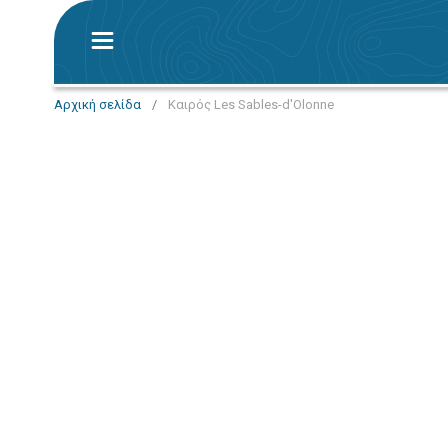
Αρχική σελίδα
/
Καιρός Les Sables-d'Olonne