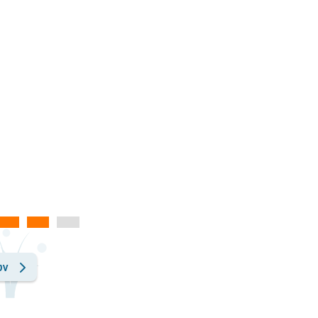
21
°
20
°
20
°
18
13 h
11 h
11 h
8 
20 %
30 %
20 %
20
ών