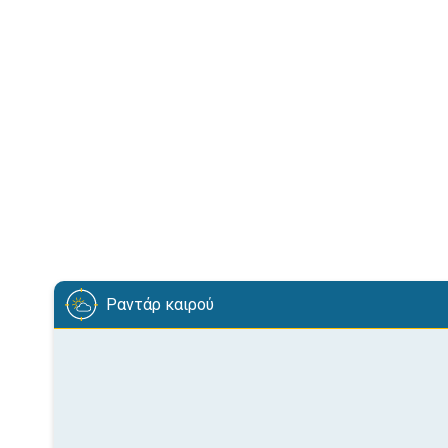
Ραντάρ καιρού