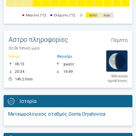
Μέγιστη (°C)
Ελάχιστη (°C)
πολύ
λίγο
Αστρο πληροφορίες
Πέμπτη
02:06 Τοπική ώρα
Ήλιος
Φεγγάρι
06:13
χωρίς
20:34
14:49
Φθίνουσα
14h 21min
ημισέληνος
Ιστορία
Μετεωρολογικός σταθμός Gorna Oryahovica