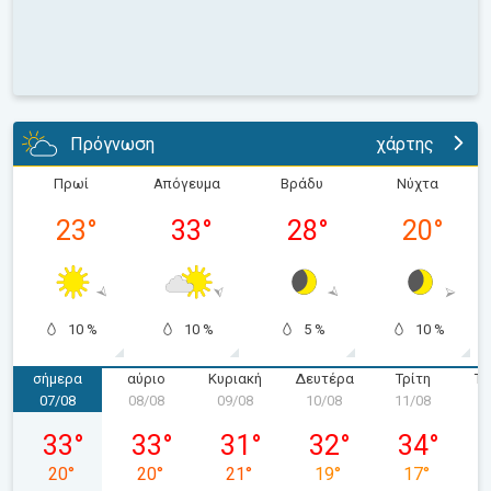
Πρόγνωση
χάρτης
Πρωί
Απόγευμα
Βράδυ
Νύχτα
23
°
33
°
28
°
20
°
10 %
10 %
5 %
10 %
σήμερα
αύριο
Κυριακή
Δευτέρα
Τρίτη
Τε
07/08
08/08
09/08
10/08
11/08
1
Παρασκευή 07/08
Σάββατο 08/08
Κυριακή 09/08
Δευτέρα 10/08
Τρίτη 11/08
33
°
33
°
31
°
32
°
34
°
20
°
20
°
21
°
19
°
17
°