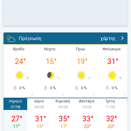
Πρόγνωση
χάρτης
Βράδυ
Νύχτα
Πρωί
Απόγευμα
24
°
15
°
19
°
31
°
0 %
0 %
0 %
0 %
σήμερα
αύριο
Κυριακή
Δευτέρα
Τρίτη
Τε
07/08
08/08
09/08
10/08
11/08
1
Παρασκευή 07/08
Σάββατο 08/08
Κυριακή 09/08
Δευτέρα 10/08
Τρίτη 11/08
27
°
31
°
35
°
33
°
32
°
11
°
15
°
17
°
20
°
20
°