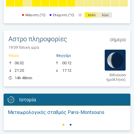
Μέγιστη (°C)
Ελάχιστη (°C)
πολύ
λίγο
Αστρο πληροφορίες
σήμερα
19:09 Τοπική ώρα
Ήλιος
Φεγγάρι
06:32
00:12
21:20
17:12
Φθίνουσα
14h 48min
ημισέληνος
Ιστορία
Μετεωρολογικός σταθμός Paris-Montsouris