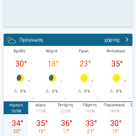
Πρόγνωση
χάρτης
Βράδυ
Νύχτα
Πρωί
Απόγευμα
30
°
18
°
23
°
35
°
0 %
0 %
0 %
0 %
σήμερα
αύριο
Τετάρτη
Πέμπτη
Παρασκευή
Σά
10/08
11/08
12/08
13/08
14/08
1
Δευτέρα 10/08
Τρίτη 11/08
Τετάρτη 12/08
Πέμπτη 13/08
Παρασκευή 
34
°
35
°
36
°
33
°
30
°
20
°
18
°
17
°
21
°
19
°