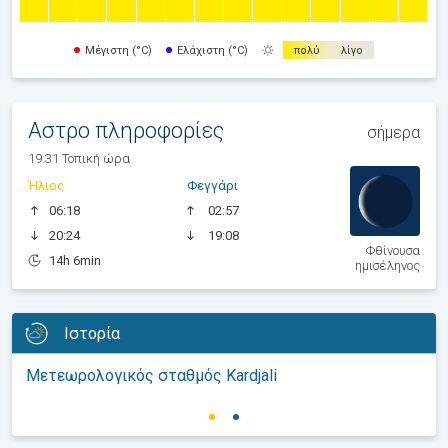
Μέγιστη (°C)
Ελάχιστη (°C)
πολύ
λίγο
Αστρο πληροφορίες
σήμερα
19:31 Τοπική ώρα
Ήλιος
Φεγγάρι
06:18
02:57
20:24
19:08
Φθίνουσα
14h 6min
ημισέληνος
Ιστορία
Μετεωρολογικός σταθμός Kardjali