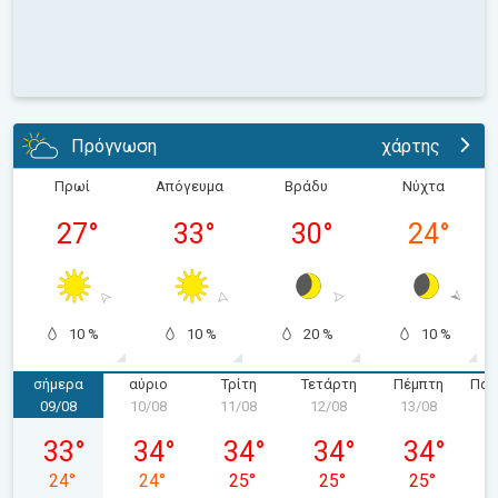
Πρόγνωση
χάρτης
Πρωί
Απόγευμα
Βράδυ
Νύχτα
27
°
33
°
30
°
24
°
10 %
10 %
20 %
10 %
σήμερα
αύριο
Τρίτη
Τετάρτη
Πέμπτη
Παρ
09/08
10/08
11/08
12/08
13/08
1
Κυριακή 09/08
Δευτέρα 10/08
Τρίτη 11/08
Τετάρτη 12/08
Πέμπτη 13/
33
°
34
°
34
°
34
°
34
°
24
°
24
°
25
°
25
°
25
°