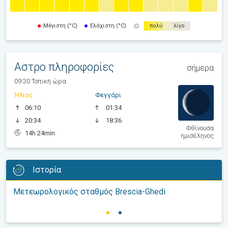
Μέγιστη (°C)
Ελάχιστη (°C)
πολύ
λίγο
Αστρο πληροφορίες
σήμερα
09:30 Τοπική ώρα
Ήλιος
Φεγγάρι
06:10
01:34
20:34
18:36
Φθίνουσα
14h 24min
ημισέληνος
Ιστορία
Μετεωρολογικός σταθμός Brescia-Ghedi