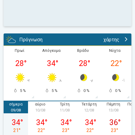
Πρόγνωση
χάρτης
Πρωί
Απόγευμα
Βράδυ
Νύχτα
28
°
34
°
28
°
22
°
5 %
5 %
0 %
0 %
σήμερα
αύριο
Τρίτη
Τετάρτη
Πέμπτη
Παρ
09/08
10/08
11/08
12/08
13/08
1
Κυριακή 09/08
Δευτέρα 10/08
Τρίτη 11/08
Τετάρτη 12/08
Πέμπτη 13/
34
°
34
°
34
°
34
°
36
°
21
°
22
°
23
°
22
°
23
°