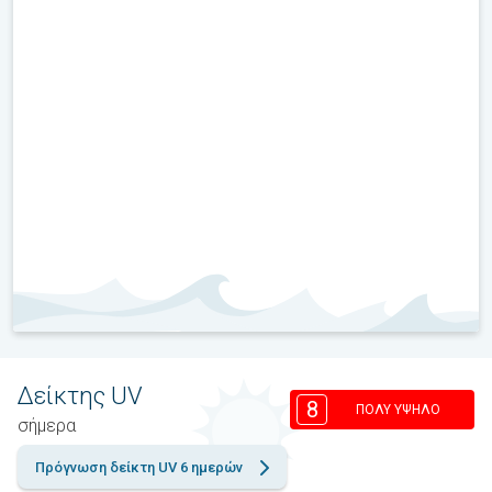
Δείκτης UV
8
ΠΟΛΎ ΥΨΗΛΌ
σήμερα
Πρόγνωση δείκτη UV 6 ημερών