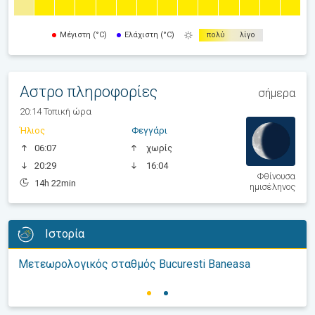
Μέγιστη (°C)
Ελάχιστη (°C)
πολύ
λίγο
Αστρο πληροφορίες
σήμερα
20:14 Τοπική ώρα
Ήλιος
Φεγγάρι
06:07
χωρίς
20:29
16:04
Φθίνουσα
14h 22min
ημισέληνος
Ιστορία
Μετεωρολογικός σταθμός Bucuresti Baneasa