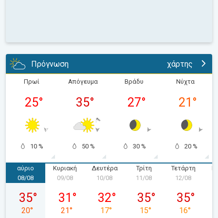
Πρόγνωση
χάρτης
Πρωί
Απόγευμα
Βράδυ
Νύχτα
25
°
35
°
27
°
21
°
10 %
50 %
30 %
20 %
αύριο
Κυριακή
Δευτέρα
Τρίτη
Τετάρτη
Π
08/08
09/08
10/08
11/08
12/08
1
Σάββατο 08/08
Κυριακή 09/08
Δευτέρα 10/08
Τρίτη 11/08
Τετάρτη 12
35
°
31
°
32
°
35
°
35
°
20
°
21
°
17
°
15
°
16
°