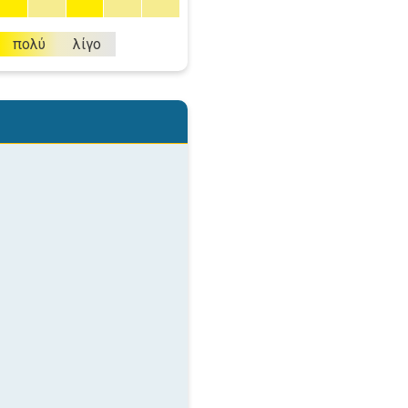
πολύ
λίγο