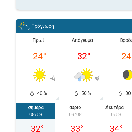
Πρόγνωση
Πρωί
Απόγευμα
Βράδ
24
°
32
°
24
40 %
50 %
30
σήμερα
αύριο
Δευτέρα
08/08
09/08
10/08
Σάββατο 08/08
Κυριακή 09/08
Δευτέρα
32
°
33
°
34
°